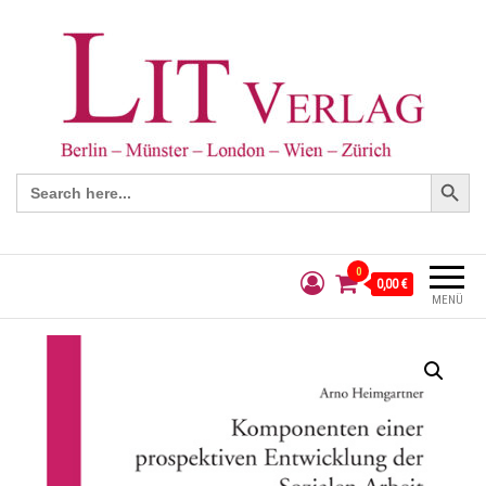
Search Button
Search
for:
0
0,00 €
MENÜ