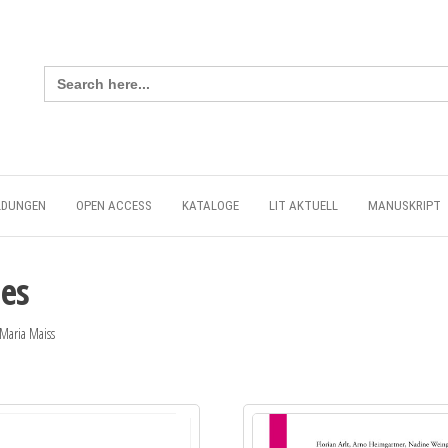
Search
for:
LDUNGEN
OPEN ACCESS
KATALOGE
LIT AKTUELL
MANUSKRIPT
ues
Maria Maiss