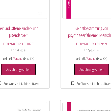
eit und Offene Kinder- und
Selbstbestimmung von
Jugendarbeit
psychoseerfahrenen Mensc
ISBN:
978-3-643-51102-7
ISBN:
978-3-643-50994-9
ab
19,90
€
ab
54,90
€
und inkl.
Versand
(D, A, CH)
und inkl.
Versand
(D, A, CH)
Ausführung wählen
Ausführung wählen