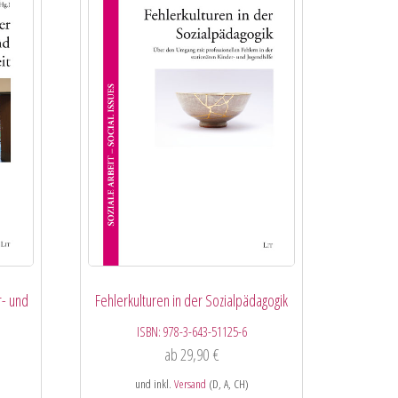
- und
Fehlerkulturen in der Sozialpädagogik
ISBN:
978-3-643-51125-6
ab
29,90
€
und inkl.
Versand
(D, A, CH)