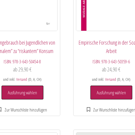
ngebrauch bei Jugendlichen von
Empirische Forschung in der Soz
malem” zu “riskantem” Konsum
Arbeit
ISBN:
978-3-643-50454-8
ISBN:
978-3-643-50359-6
ab
29,90
€
ab
24,90
€
und inkl.
Versand
(D, A, CH)
und inkl.
Versand
(D, A, CH)
Ausführung wählen
Ausführung wählen