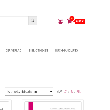
Search Button
0
0,00 €
DER VERLAG
BIBLIOTHEKEN
BUCHHANDLUNG
VIEW:
24
/
48
/
ALL