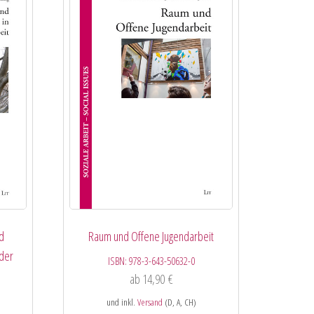
d
Raum und Offene Jugendarbeit
 der
ISBN:
978-3-643-50632-0
ab
14,90
€
und inkl.
Versand
(D, A, CH)