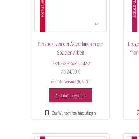
Perspektiven der AkteurInnen in der
Droge
Sozialen Arbeit
“nor
ISBN:
978-3-643-50542-2
ab
24,90
€
und inkl.
Versand
(D, A, CH)
Ausführung wählen