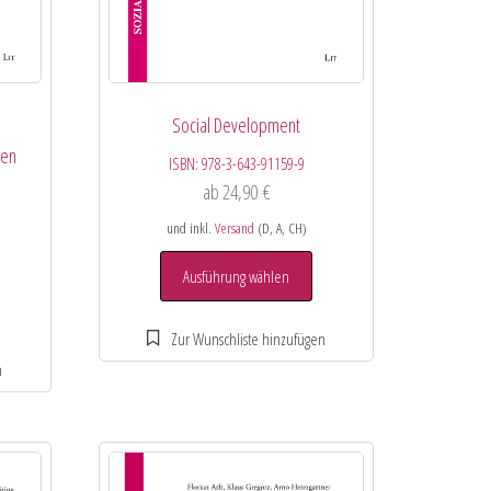
Social Development
hen
ISBN:
978-3-643-91159-9
ab
24,90
€
und inkl.
Versand
(D, A, CH)
Ausführung wählen