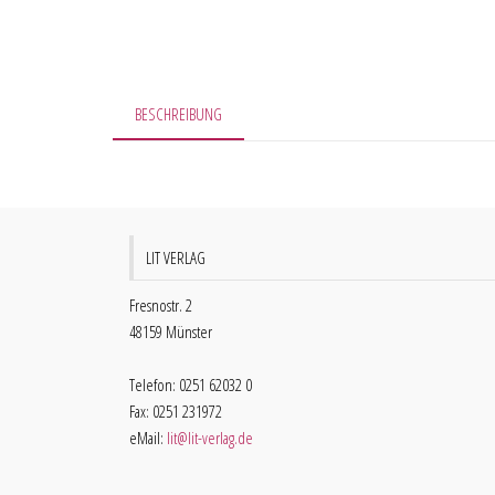
BESCHREIBUNG
LIT VERLAG
Fresnostr. 2
48159 Münster
Telefon: 0251 62032 0
Fax: 0251 231972
eMail:
lit@lit-verlag.de