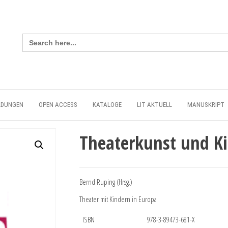
Search
for:
LDUNGEN
OPEN ACCESS
KATALOGE
LIT AKTUELL
MANUSKRIPT
Theaterkunst und Ki
Bernd Ruping (Hrsg.)
Theater mit Kindern in Europa
ISBN
978-3-89473-681-X