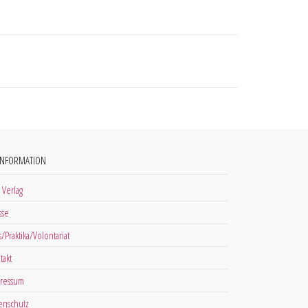
INFORMATION
 Verlag
sse
s/Praktika/Volontariat
takt
ressum
enschutz