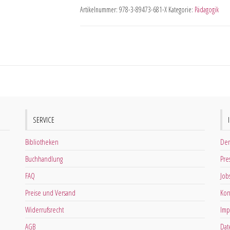
Artikelnummer:
978-3-89473-681-X
Kategorie:
Pädagogik
SERVICE
Bibliotheken
Der
Buchhandlung
Pre
FAQ
Job
Preise und Versand
Kon
Widerrufsrecht
Imp
AGB
Dat