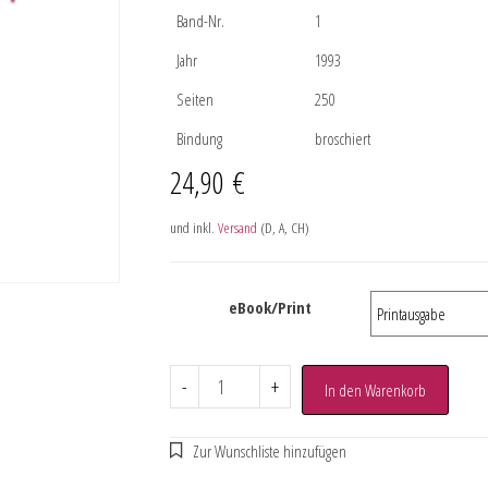
Band-Nr.
1
Jahr
1993
Seiten
250
Bindung
broschiert
24,90
€
und inkl.
Versand
(D, A, CH)
eBook/Print
-
+
In den Warenkorb