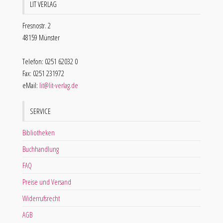
LIT VERLAG
Fresnostr. 2
48159 Münster
Telefon: 0251 62032 0
Fax: 0251 231972
eMail:
lit@lit-verlag.de
SERVICE
Bibliotheken
Buchhandlung
FAQ
Preise und Versand
Widerrufsrecht
AGB