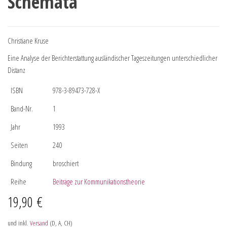
Schemata
Christiane Kruse
Eine Analyse der Berichterstattung ausländischer Tageszeitungen unterschiedlicher
Distanz
ISBN
978-3-89473-728-X
Band-Nr.
1
Jahr
1993
Seiten
240
Bindung
broschiert
Reihe
Beiträge zur Kommunikationstheorie
19,90
€
und inkl.
Versand
(D, A, CH)