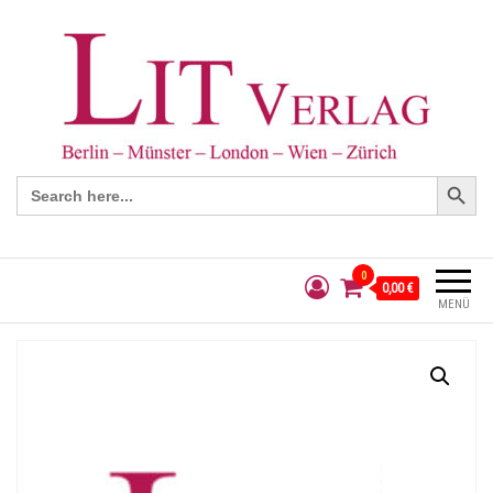
Search Button
Search
for:
0
0,00 €
MENÜ