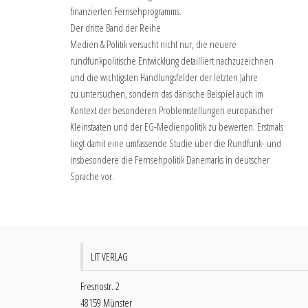
finanzierten Fernsehprogramms.
Der dritte Band der Reihe
Medien & Politik versucht nicht nur, die neuere
rundfunkpolitische Entwicklung detailliert nachzuzeichnen
und die wichtigsten Handlungsfelder der letzten Jahre
zu untersuchen, sondern das dänische Beispiel auch im
Kontext der besonderen Problemstellungen europäischer
Kleinstaaten und der EG-Medienpolitik zu bewerten. Erstmals
liegt damit eine umfassende Studie über die Rundfunk- und
insbesondere die Fernsehpolitik Dänemarks in deutscher
Sprache vor.
LIT VERLAG
Fresnostr. 2
48159 Münster