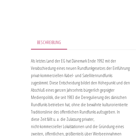
BESCHREIBUNG
Als letztes Land der EG hat Dänemark Ende 1992 mit der
Verabschiedung eines neuen Rundfunkgesetzes der Einführung
privat-kommerziellen Kabel- und Satellitenrundfunks
zugestimmt. Diese Entscheidung bildet den Höhepunkt und den
Abschluß eines ganzen Jahrzehnts bürgerlich geprägter
Medienpolitik, die seit 1983 die Deregulierung des dänischen
Rundfunks betrieben hat, ohne die bewährte kulturorientierte
Traditionslinie des öffentlichen Rundfunks aufzugeben. In
diese Zeit fällt u. a. die Zulassung privater,
nicht-kommerzieller Lokalstationen und die Gründung eines
zweiten, öffentlichen, größtenteils über Werbeeinnahmen