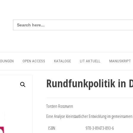
Search
for:
LDUNGEN
OPEN ACCESS
KATALOGE
LIT AKTUELL
MANUSKRIPT
Rundfunkpolitik in
Torsten Rossmann
Eine Analyse kleinstaatlicher Entwicklung im gemeinsame
ISBN
978-3-89473-893-6