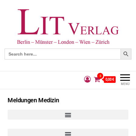
Search Button
Search
for:
0
0,00 €
MENÜ
Meldungen Medizin