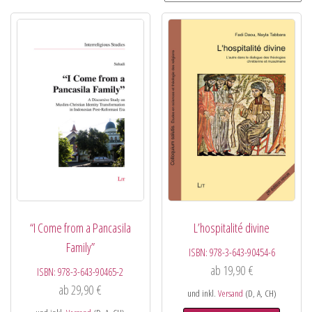
“I Come from a Pancasila
L’hospitalité divine
Family”
ISBN:
978-3-643-90454-6
ab
19,90
€
ISBN:
978-3-643-90465-2
ab
29,90
€
und inkl.
Versand
(D, A, CH)