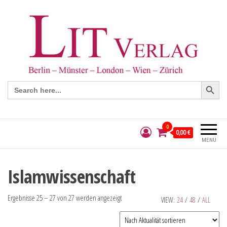
Search Button
Search
for:
0
0,00 €
MENÜ
Islamwissenschaft
Ergebnisse 25 – 27 von 27 werden angezeigt
VIEW:
24
/
48
/
ALL