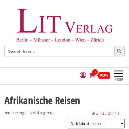
Search Button
Search
for:
0
0,00 €
MENÜ
Afrikanische Reisen
Einzelnes Ergebnis wird angezeigt
VIEW:
24
/
48
/
ALL