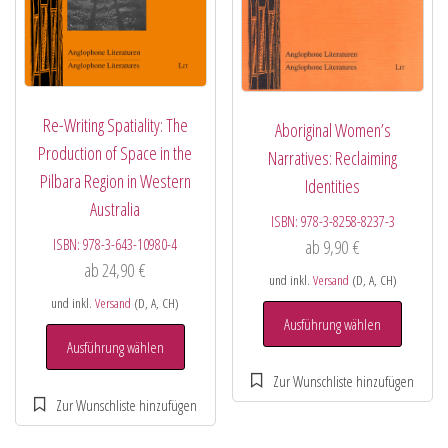
Re-Writing Spatiality: The
Aboriginal Women’s
Production of Space in the
Narratives: Reclaiming
Pilbara Region in Western
Identities
Australia
ISBN:
978-3-8258-8237-3
ISBN:
978-3-643-10980-4
ab
9,90
€
ab
24,90
€
und inkl.
Versand
(D, A, CH)
und inkl.
Versand
(D, A, CH)
Ausführung wählen
Ausführung wählen