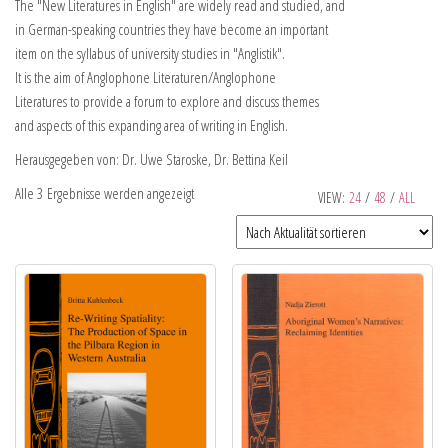
The "New Literatures in English" are widely read and studied, and
in German-speaking countries they have become an important
item on the syllabus of university studies in "Anglistik".
It is the aim of Anglophone Literaturen/Anglophone
Literatures to provide a forum to explore and discuss themes
and aspects of this expanding area of writing in English.
Herausgegeben von: Dr. Uwe Staroske, Dr. Bettina Keil
Alle 3 Ergebnisse werden angezeigt
VIEW:
24
/
48
/
ALL