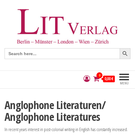
Search Button
Search
for:
0
0,00 €
MENÜ
Anglophone Literaturen/
Anglophone Literatures
In recent years interest in post-colonial writing in English has constantly increased.