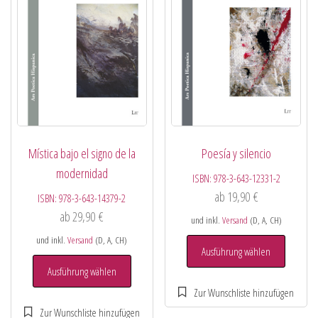
Mística bajo el signo de la
Poesía y silencio
modernidad
ISBN:
978-3-643-12331-2
ab
19,90
€
ISBN:
978-3-643-14379-2
ab
29,90
€
und inkl.
Versand
(D, A, CH)
und inkl.
Versand
(D, A, CH)
Ausführung wählen
Ausführung wählen