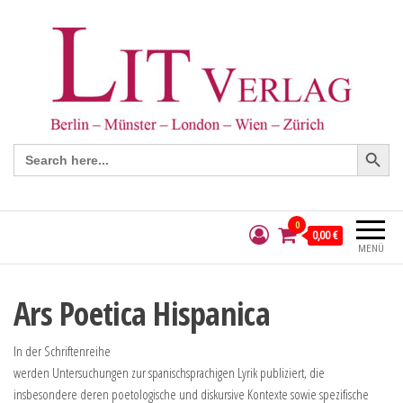
Search Button
Search
for:
0
0,00 €
MENÜ
Ars Poetica Hispanica
In der Schriftenreihe
werden Untersuchungen zur spanischsprachigen Lyrik publiziert, die
insbesondere deren poetologische und diskursive Kontexte sowie spezifische