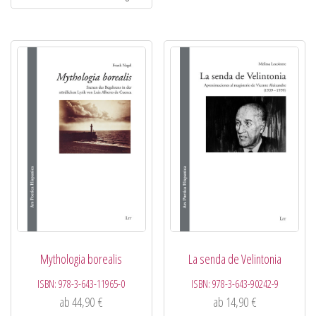
Mythologia borealis
La senda de Velintonia
ISBN:
978-3-643-11965-0
ISBN:
978-3-643-90242-9
ab
44,90
€
ab
14,90
€