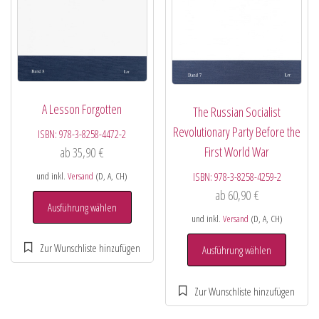
A Lesson Forgotten
The Russian Socialist
Revolutionary Party Before the
ISBN:
978-3-8258-4472-2
First World War
ab
35,90
€
und inkl.
Versand
(D, A, CH)
ISBN:
978-3-8258-4259-2
ab
60,90
€
Ausführung wählen
und inkl.
Versand
(D, A, CH)
Ausführung wählen