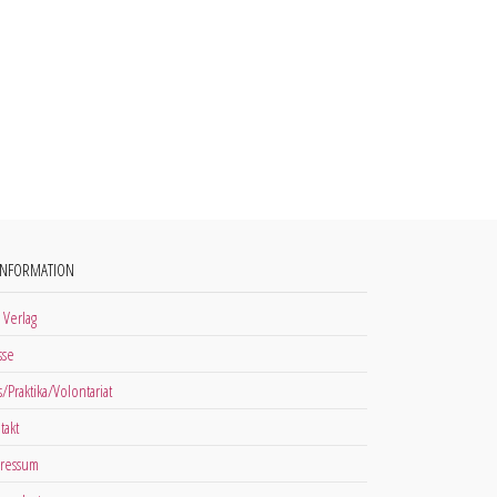
INFORMATION
 Verlag
sse
s/Praktika/Volontariat
takt
ressum