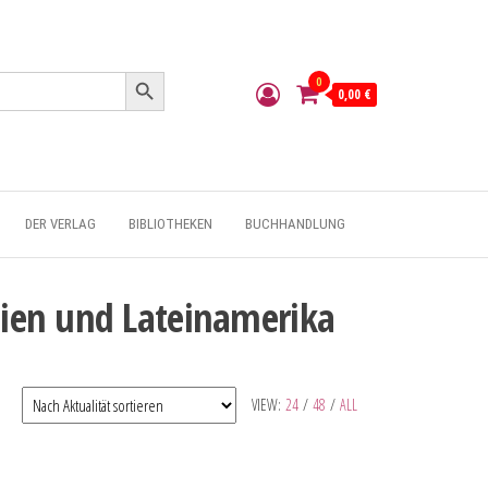
Search Button
0
0,00 €
DER VERLAG
BIBLIOTHEKEN
BUCHHANDLUNG
Asien und Lateinamerika
VIEW:
24
/
48
/
ALL