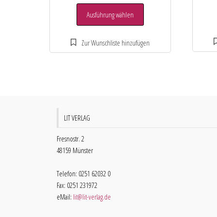
Ausführung wählen
LIT VERLAG
Fresnostr. 2
48159 Münster
Telefon: 0251 62032 0
Fax: 0251 231972
eMail:
lit@lit-verlag.de