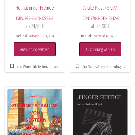
Heimat in der Fremde
Antike Plastik 5.0://
ISBN:
978-3-643-12922-2
ISBN:
978-3-643-12812-6
ab
24,90
€
ab
24,90
€
und inkl.
Versand
(D, A, CH)
und inkl.
Versand
(D, A, CH)
Ausführung wählen
Ausführung wählen