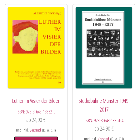
Luther im Visier der Bilder
Studiobühne Münster 1949-
2017
ISBN:
978-3-643-13862-0
ab
24,90
€
ISBN:
978-3-643-13851-4
ab
24,90
€
und inkl.
Versand
(D, A, CH)
und inkl.
Versand
(D, A, CH)