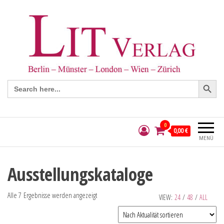
Search Button
Search
for:
0
0,00 €
MENÜ
Ausstellungskataloge
Alle 7 Ergebnisse werden angezeigt
VIEW:
24
/
48
/
ALL