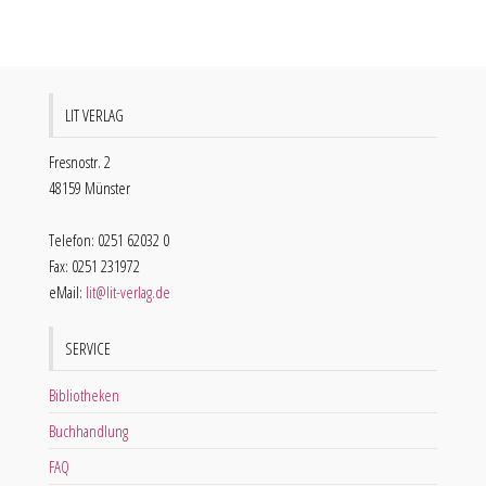
LIT VERLAG
Fresnostr. 2
48159 Münster
Telefon: 0251 62032 0
Fax: 0251 231972
eMail:
lit@lit-verlag.de
SERVICE
Bibliotheken
Buchhandlung
FAQ