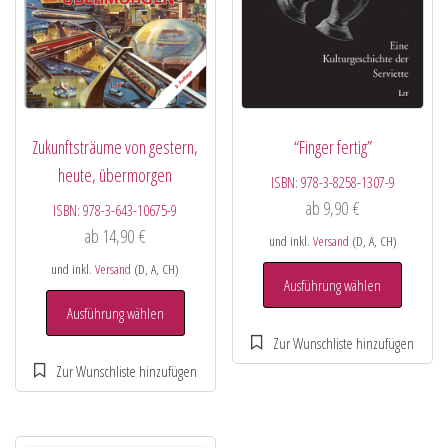
Zukunftsträume von gestern,
“Finger fertig”
heute, übermorgen
ISBN:
978-3-8258-1307-9
ab
9,90
€
ISBN:
978-3-643-10675-9
ab
14,90
€
und inkl.
Versand
(D, A, CH)
und inkl.
Versand
(D, A, CH)
Ausführung wählen
Ausführung wählen