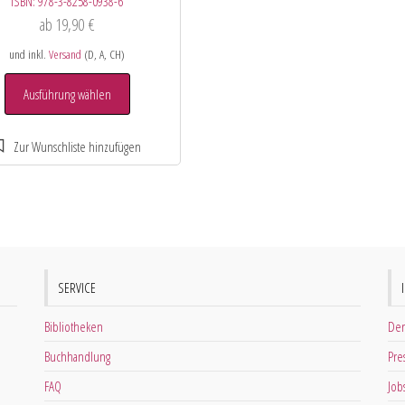
ISBN:
978-3-8258-0938-6
ab
19,90
€
und inkl.
Versand
(D, A, CH)
Ausführung wählen
SERVICE
Bibliotheken
Der
Buchhandlung
Pre
FAQ
Job