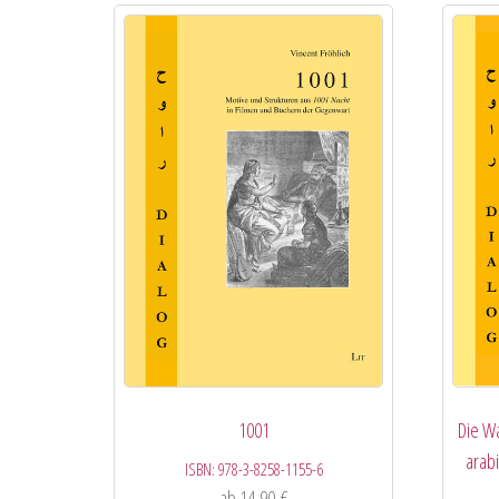
1001
Die W
arab
ISBN:
978-3-8258-1155-6
ab
14,90
€