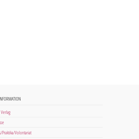
INFORMATION
 Verlag
sse
s/Praktika/Volontariat