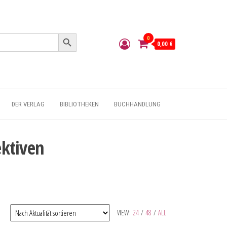
Search Button
0
0,00 €
DER VERLAG
BIBLIOTHEKEN
BUCHHANDLUNG
ektiven
VIEW:
24
/
48
/
ALL