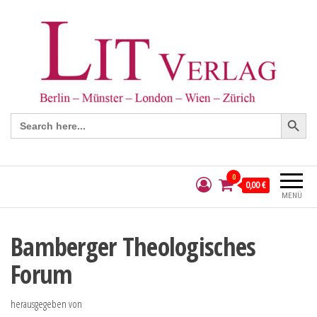
Search Button
Search
for:
0
0,00 €
MENÜ
Bamberger Theologisches
Forum
herausgegeben von