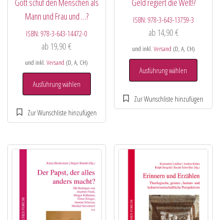
Gott schuf den Menschen als
Geld regiert die Welt!?
Mann und Frau und …?
ISBN:
978-3-643-13759-3
ab
14,90
€
ISBN:
978-3-643-14472-0
ab
19,90
€
und inkl.
Versand
(D, A, CH)
und inkl.
Versand
(D, A, CH)
Ausführung wählen
Ausführung wählen