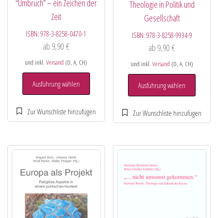
“Umbruch” – ein Zeichen der
Theologie in Politik und
Zeit
Gesellschaft
ISBN:
978-3-8258-0470-1
ISBN:
978-3-8258-9934-9
ab
9,90
€
ab
9,90
€
und inkl.
Versand
(D, A, CH)
und inkl.
Versand
(D, A, CH)
Ausführung wählen
Ausführung wählen