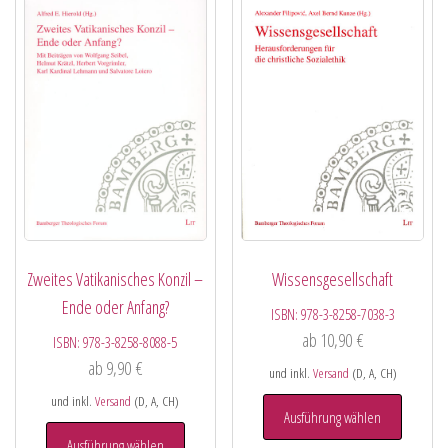
Wissensgesellschaft
Zweites Vatikanisches Konzil –
Ende oder Anfang?
ISBN:
978-3-8258-7038-3
ab
10,90
€
ISBN:
978-3-8258-8088-5
ab
9,90
€
und inkl.
Versand
(D, A, CH)
und inkl.
Versand
(D, A, CH)
Ausführung wählen
Ausführung wählen