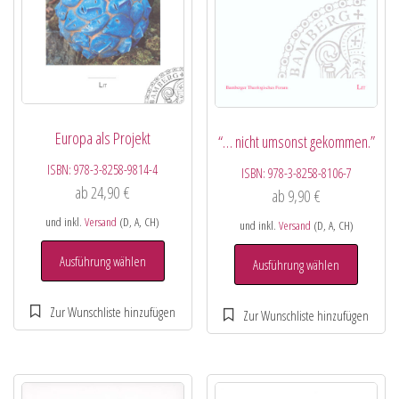
Europa als Projekt
“… nicht umsonst gekommen.”
ISBN:
978-3-8258-9814-4
ISBN:
978-3-8258-8106-7
ab
24,90
€
ab
9,90
€
und inkl.
Versand
(D, A, CH)
und inkl.
Versand
(D, A, CH)
Ausführung wählen
Ausführung wählen