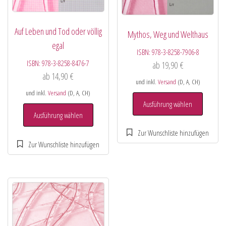
Auf Leben und Tod oder völlig
Mythos, Weg und Welthaus
egal
ISBN:
978-3-8258-7906-8
ISBN:
978-3-8258-8476-7
ab
19,90
€
ab
14,90
€
und inkl.
Versand
(D, A, CH)
und inkl.
Versand
(D, A, CH)
Ausführung wählen
Ausführung wählen