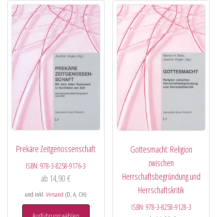
Prekäre Zeitgenossenschaft
Gottesmacht: Religion
zwischen
ISBN:
978-3-8258-9176-3
Herrschaftsbegründung und
ab
14,90
€
Herrschaftskritik
und inkl.
Versand
(D, A, CH)
ISBN:
978-3-8258-9128-3
Ausführung wählen