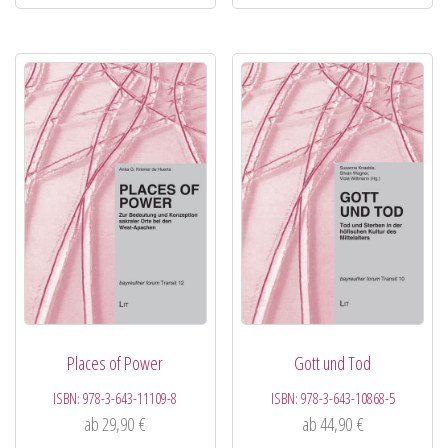
Places of Power
Gott und Tod
ISBN:
978-3-643-11109-8
ISBN:
978-3-643-10868-5
ab
29,90
€
ab
44,90
€