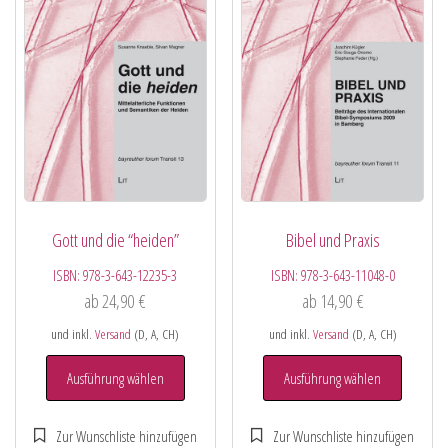
Gott und die “heiden”
Bibel und Praxis
ISBN:
978-3-643-12235-3
ISBN:
978-3-643-11048-0
ab
24,90
€
ab
14,90
€
und inkl.
Versand
(D, A, CH)
und inkl.
Versand
(D, A, CH)
Ausführung wählen
Ausführung wählen