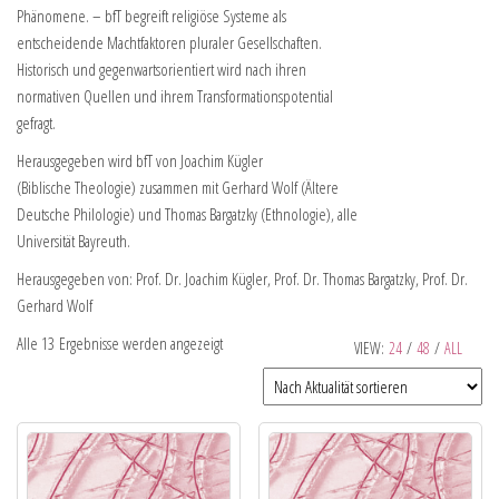
Phänomene. – bfT begreift religiöse Systeme als
entscheidende Machtfaktoren pluraler Gesellschaften.
Historisch und gegenwartsorientiert wird nach ihren
normativen Quellen und ihrem Transformationspotential
gefragt.
Herausgegeben wird bfT von Joachim Kügler
(Biblische Theologie) zusammen mit Gerhard Wolf (Ältere
Deutsche Philologie) und Thomas Bargatzky (Ethnologie), alle
Universität Bayreuth.
Herausgegeben von: Prof. Dr. Joachim Kügler, Prof. Dr. Thomas Bargatzky, Prof. Dr.
Gerhard Wolf
Alle 13 Ergebnisse werden angezeigt
VIEW:
24
/
48
/
ALL