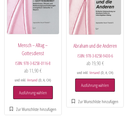
Mensch – Alltag –
Abraham und die Anderen
Gottesdienst
ISBN:
978-3-8258-9430-6
ab
19,90
€
ISBN:
978-3-8258-0116-8
ab
11,90
€
und inkl.
Versand
(D, A, CH)
und inkl.
Versand
(D, A, CH)
Ausführung wählen
Ausführung wählen