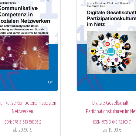
nikative Kompetenz in sozialen
Digitale Gesellschaft –
Netzwerken
Partizipationskulturen im Ne
ISBN:
978-3-643-50906-2
ISBN:
978-3-643-12109-7
ab
29,90
€
ab
19,90
€