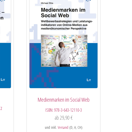
Medienmarken im Social Web
tz
ISBN:
978-3-643-12110-3
ab
29,90
€
und inkl.
Versand
(D, A, CH)