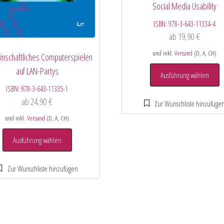
Social Media Usability
ISBN:
978-3-643-11334-4
ab
19,90
€
und inkl.
Versand
(D, A, CH)
nschaftliches Computerspielen
auf LAN-Partys
Ausführung wählen
ISBN:
978-3-643-11335-1
ab
24,90
€
und inkl.
Versand
(D, A, CH)
Ausführung wählen