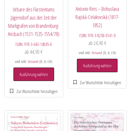
Antonie Reis – Bohuslava
Urbare des Fürstentums
Rajská-Celakovská (1817-
Jägerndorf aus der Zeit der
1852)
Markgrafen von Brandenburg-
Ansbach (1531-1535-1554/78)
ISBN:
978-3-8258-0141-0
ab
24,90
€
ISBN:
978-3-643-10845-6
ab
44,90
€
und inkl.
Versand
(D, A, CH)
und inkl.
Versand
(D, A, CH)
Ausführung wählen
Ausführung wählen