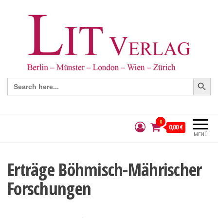
Search Button
Search
for:
0
0,00 €
MENÜ
Erträge Böhmisch-Mährischer
Forschungen