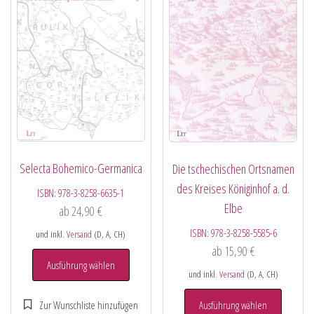
Selecta Bohemico-Germanica
Die tschechischen Ortsnamen
des Kreises Königinhof a. d.
ISBN:
978-3-8258-6635-1
Elbe
ab
24,90
€
ISBN:
978-3-8258-5585-6
und inkl.
Versand
(D, A, CH)
ab
15,90
€
Ausführung wählen
und inkl.
Versand
(D, A, CH)
Ausführung wählen