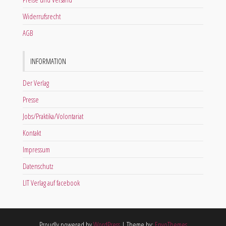
Widerrufsrecht
AGB
INFORMATION
Der Verlag
Presse
Jobs/Praktika/Volontariat
Kontakt
Impressum
Datenschutz
LIT Verlag auf facebook
Proudly powered by
WordPress
|
Theme by:
EnvoThemes