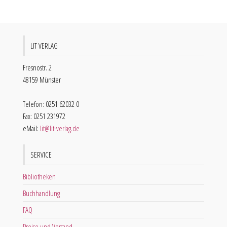
LIT VERLAG
Fresnostr. 2
48159 Münster
Telefon: 0251 62032 0
Fax: 0251 231972
eMail:
lit@lit-verlag.de
SERVICE
Bibliotheken
Buchhandlung
FAQ
Preise und Versand