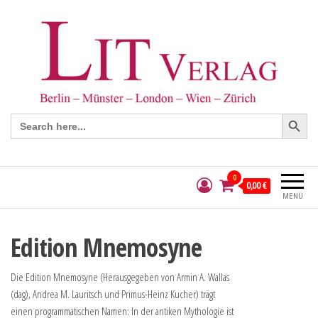
Search Button
Search
for:
0
0,00 €
MENÜ
Edition Mnemosyne
Die Edition Mnemosyne (Herausgegeben von Armin A. Wallas
(dag), Andrea M. Lauritsch und Primus-Heinz Kucher) trägt
einen programmatischen Namen: In der antiken Mythologie ist