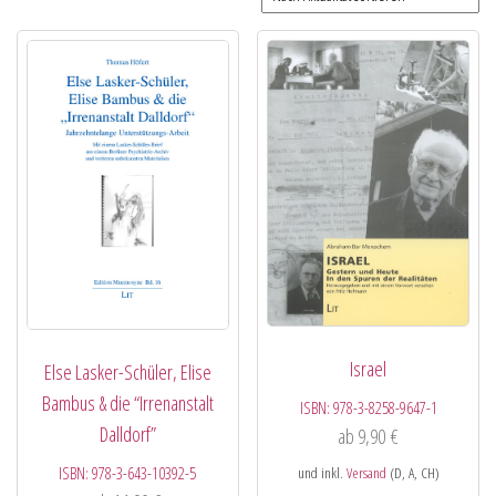
Israel
Else Lasker-Schüler, Elise
Bambus & die “Irrenanstalt
ISBN:
978-3-8258-9647-1
Dalldorf”
ab
9,90
€
ISBN:
978-3-643-10392-5
und inkl.
Versand
(D, A, CH)