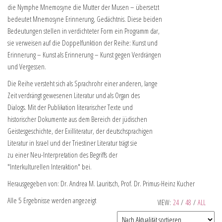
die Nymphe Mnemosyne die Mutter der Musen – übersetzt
bedeutet Mnemosyne Erinnerung, Gedächtnis. Diese beiden
Bedeutungen stellen in verdichteter Form ein Programm dar,
sie verweisen auf die Doppelfunktion der Reihe: Kunst und
Erinnerung – Kunst als Erinnerung – Kunst gegen Verdrängen
und Vergessen.
Die Reihe versteht sich als Sprachrohr einer anderen, lange
Zeit verdrängt gewesenen Literatur und als Organ des
Dialogs. Mit der Publikation literarischer Texte und
historischer Dokumente aus dem Bereich der jüdischen
Geistesgeschichte, der Exilliteratur, der deutschsprachigen
Literatur in Israel und der Triestiner Literatur trägt sie
zu einer Neu-Interpretation des Begriffs der
"Interkulturellen Interaktion" bei.
Herausgegeben von: Dr. Andrea M. Lauritsch, Prof. Dr. Primus-Heinz Kucher
Alle 5 Ergebnisse werden angezeigt
VIEW:
24
/
48
/
ALL