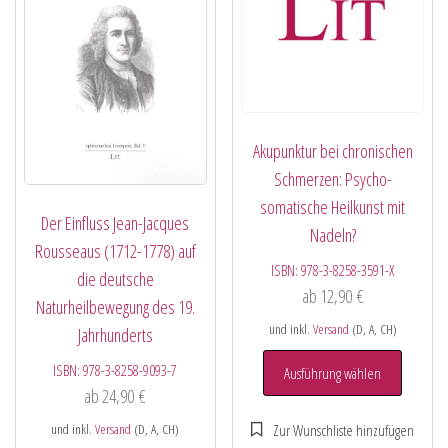
Akupunktur bei chronischen
Schmerzen: Psycho-
somatische Heilkunst mit
Der Einfluss Jean-Jacques
Nadeln?
Rousseaus (1712-1778) auf
ISBN:
978-3-8258-3591-X
die deutsche
ab
12,90
€
Naturheilbewegung des 19.
und inkl.
Versand
(D, A, CH)
Jahrhunderts
ISBN:
978-3-8258-9093-7
Ausführung wählen
ab
24,90
€
und inkl.
Versand
(D, A, CH)