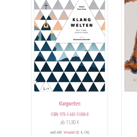
Klangwelten
ISBN:
978-3-643-51006-8
ab
11,80
€
und inkl.
Versand
(D, A, CH)