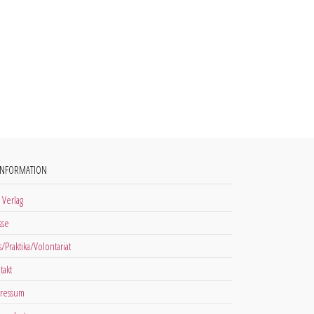
INFORMATION
 Verlag
sse
s/Praktika/Volontariat
takt
ressum