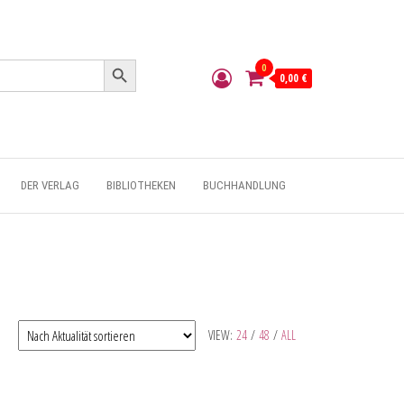
Search Button
0
0,00 €
DER VERLAG
BIBLIOTHEKEN
BUCHHANDLUNG
VIEW:
24
/
48
/
ALL