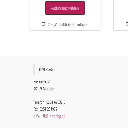
Ausführung wählen
LIT VERLAG
Fresnostr. 2
48159 Münster
Telefon: 0251 62032 0
Fax: 0251 231972
eMail:
lit@lit-verlag.de