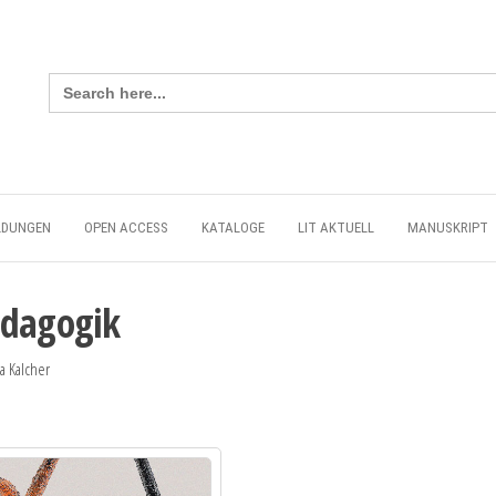
Search
for:
LDUNGEN
OPEN ACCESS
KATALOGE
LIT AKTUELL
MANUSKRIPT
ädagogik
a Kalcher