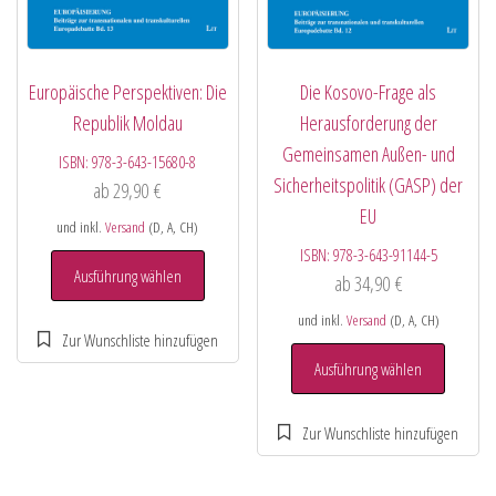
Europäische Perspektiven: Die
Die Kosovo-Frage als
Republik Moldau
Herausforderung der
Gemeinsamen Außen- und
ISBN:
978-3-643-15680-8
Sicherheitspolitik (GASP) der
ab
29,90
€
EU
und inkl.
Versand
(D, A, CH)
ISBN:
978-3-643-91144-5
Ausführung wählen
ab
34,90
€
und inkl.
Versand
(D, A, CH)
Ausführung wählen