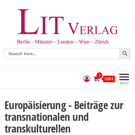
Search Button
Search
for:
0
0,00 €
MENÜ
Europäisierung - Beiträge zur
transnationalen und
transkulturellen