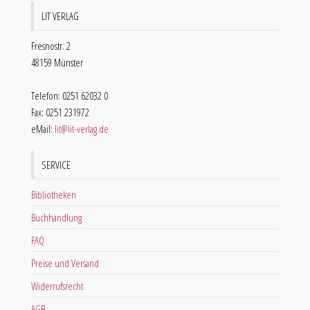
LIT VERLAG
Fresnostr. 2
48159 Münster
Telefon: 0251 62032 0
Fax: 0251 231972
eMail:
lit@lit-verlag.de
SERVICE
Bibliotheken
Buchhandlung
FAQ
Preise und Versand
Widerrufsrecht
AGB