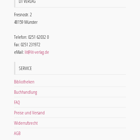
LIT VERLAG
Fresnostr. 2
48159 Münster
Telefon: 0251 62032 0
Fax: 0251 231972
eMail:
lit@lit-verlag.de
SERVICE
Bibliotheken
Buchhandlung
FAQ
Preise und Versand
Widerrufsrecht
AGB