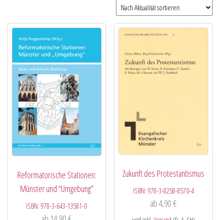
Zukunft des Protestantismus
Reformatorische Stationen:
Münster und “Umgebung”
ISBN:
978-3-8258-8570-4
ab
4,90
€
ISBN:
978-3-643-13581-0
ab
14,90
€
und inkl.
Versand
(D, A, CH)