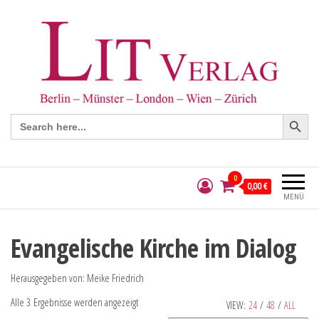
Search Button
Search
for:
0
0,00 €
MENÜ
Evangelische Kirche im Dialog
Herausgegeben von: Meike Friedrich
Alle 3 Ergebnisse werden angezeigt
VIEW:
24
/
48
/
ALL