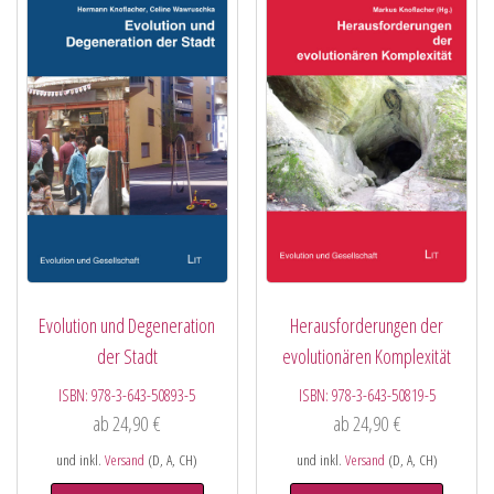
Evolution und Degeneration
Herausforderungen der
der Stadt
evolutionären Komplexität
ISBN:
978-3-643-50893-5
ISBN:
978-3-643-50819-5
ab
24,90
€
ab
24,90
€
und inkl.
Versand
(D, A, CH)
und inkl.
Versand
(D, A, CH)