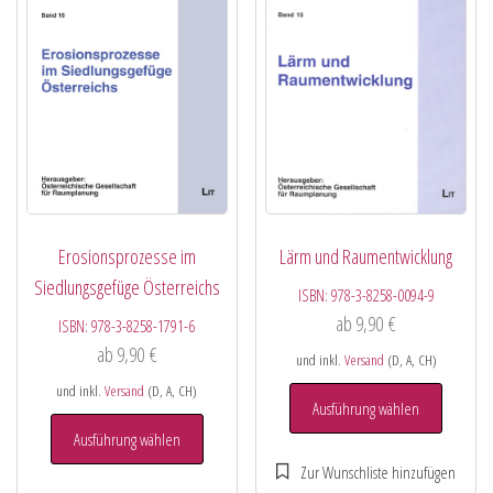
Erosionsprozesse im
Lärm und Raumentwicklung
Siedlungsgefüge Österreichs
ISBN:
978-3-8258-0094-9
ab
9,90
€
ISBN:
978-3-8258-1791-6
ab
9,90
€
und inkl.
Versand
(D, A, CH)
und inkl.
Versand
(D, A, CH)
Ausführung wählen
Ausführung wählen