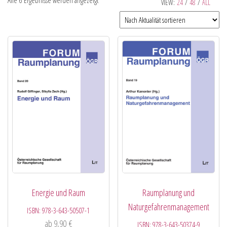
Alle 6 Ergebnisse werden angezeigt
VIEW:
24
/
48
/
ALL
Energie und Raum
Raumplanung und
Naturgefahrenmanagement
ISBN:
978-3-643-50507-1
ab
9,90
€
ISBN:
978-3-643-50374-9