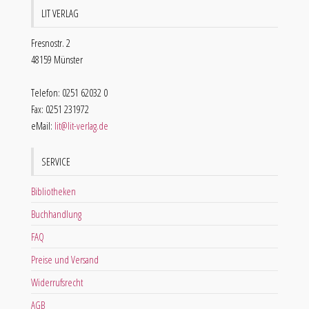
LIT VERLAG
Fresnostr. 2
48159 Münster
Telefon: 0251 62032 0
Fax: 0251 231972
eMail:
lit@lit-verlag.de
SERVICE
Bibliotheken
Buchhandlung
FAQ
Preise und Versand
Widerrufsrecht
AGB