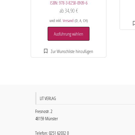
ISBN:
978-3-8258-0909-6
ab
34,90
€
und inkl.
Versand
(D, A, CH)
Ausführung wählen
LIT VERLAG
Fresnostr. 2
48159 Münster
Telefon: 0251 62032 0