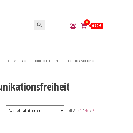
Search Button
0
0,00 €
DER VERLAG
BIBLIOTHEKEN
BUCHHANDLUNG
nikationsfreiheit
VIEW:
24
/
48
/
ALL