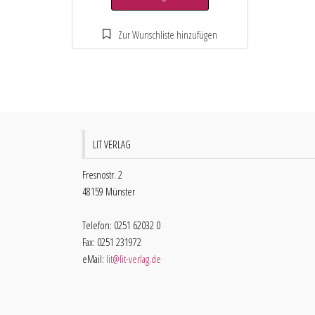
LIT VERLAG
Fresnostr. 2
48159 Münster
Telefon: 0251 62032 0
Fax: 0251 231972
eMail:
lit@lit-verlag.de