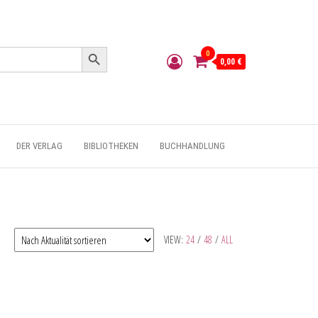
Search Button
0
0,00 €
DER VERLAG
BIBLIOTHEKEN
BUCHHANDLUNG
VIEW:
24
/
48
/
ALL