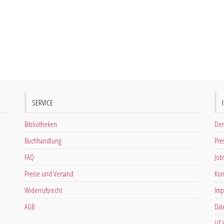
SERVICE
Bibliotheken
Der
Buchhandlung
Pre
FAQ
Job
Preise und Versand
Kon
Widerrufsrecht
Imp
AGB
Dat
LIT