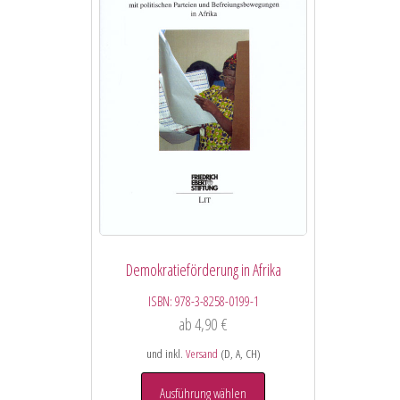
Demokratieförderung in Afrika
ISBN:
978-3-8258-0199-1
ab
4,90
€
und inkl.
Versand
(D, A, CH)
Ausführung wählen