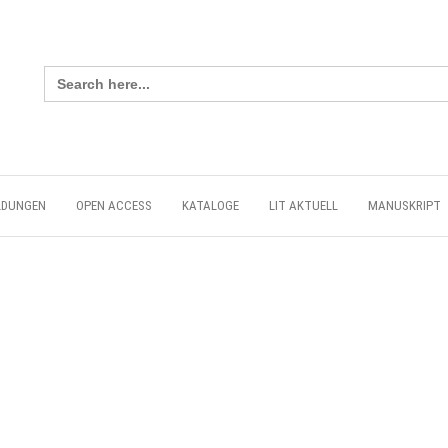
Search
for:
LDUNGEN
OPEN ACCESS
KATALOGE
LIT AKTUELL
MANUSKRIPT