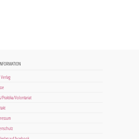
INFORMATION
 Verlag
sse
s/Praktika/Volontariat
takt
ressum
enschutz
 Verlag auf facebook