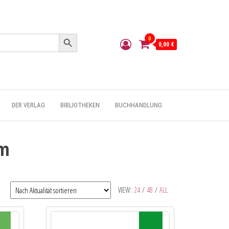
Search Button
0
0,00 €
DER VERLAG
BIBLIOTHEKEN
BUCHHANDLUNG
um
VIEW:
24
/
48
/
ALL