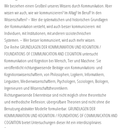
Wir beziehen einen Großteil unseres Wissens durch Kommunikation. Aber
wissen wir auch, wie wir kommunizieren? Im Alltag? Im Beruf? In den
Wissenschaften? – Wer die systematischen und historischen Grundlagen
der Kommunikation versteht, wird auch besser kommunizieren: mit
Individuen, mit Institutionen, mit anderen soziotechnischen
Systemen. – Wer besser kommuniziert, wird auch mehr wissen.
Die Reihe GRUNDLAGEN DER KOMMUNIKATION UND KOGNITION /
FOUNDATIONS OF COMMUNICATION AND COGNITION untersucht
Kommunikation und Kognition bei Mensch, Tier und Maschine. Sie
veröffentlicht richtungsweisende Beiträge von Kommunikations- und
Kognitionswissenschaftlern, von Philosophen, Logikern, Informatikern,
Linguisten, Medienwissenschaftlern, Psychologen, Soziologen, Biologen,
Ingenieuren und Wissenschaftstheoretikern.
Richtungsweisende Erkenntnisse sind nicht möglich ohne theoretische
und methodische Reflexion; überprüfbare Theorien sind nicht ohne die
Benutzung abstrakter Modelle formulierbar. GRUNDLAGEN DER
KOMMUNIKATION UND KOGNITION / FOUNDATIONS OF COMMUNICATION AND
COGNITION bietet Untersuchungen dieser Art ein interdisziplinäres