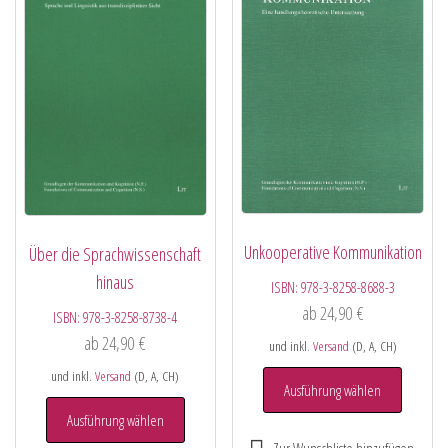
Unkooperative Kommunikation
Über die Sprachwissenschaft
hinaus
ISBN:
978-3-8258-8688-3
ab
24,90
€
ISBN:
978-3-8258-8738-4
ab
24,90
€
und inkl.
Versand
(D, A, CH)
und inkl.
Versand
(D, A, CH)
Ausführung wählen
Ausführung wählen