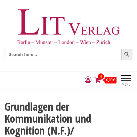
Search Button
Search
for:
0
0,00 €
MENÜ
Grundlagen der
Kommunikation und
Kognition (N.F.)/