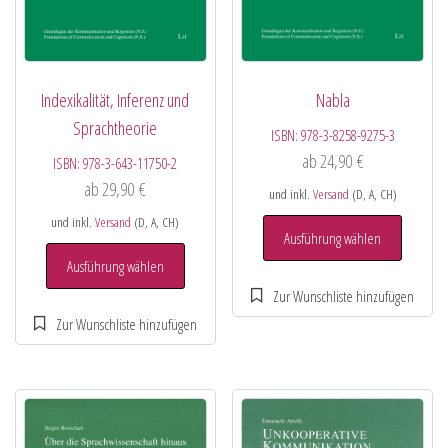
Indexikalität, Inferenz und
Nabla
Sprachtheorie
ISBN:
978-3-8258-9275-3
ab
24,90
€
ISBN:
978-3-643-11750-2
ab
29,90
€
und inkl.
Versand
(D, A, CH)
und inkl.
Versand
(D, A, CH)
Ausführung wählen
Ausführung wählen