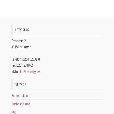
LIT VERLAG
Fresnostr. 2
48159 Münster
Telefon: 0251 62032 0
Fax: 0251 231972
eMail:
lit@lit-verlag.de
SERVICE
Bibliotheken
Buchhandlung
FAQ