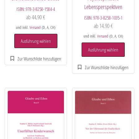
Lebensperspektiven
ISBN:
978-3-8258-1584-4
ab
44,90
€
ISBN:
978-3-8258-1035-1
ab
14,90
€
und inkl.
Versand
(D, A, CH)
und inkl.
Versand
(D, A, CH)
Ausführung wählen
Ausführung wählen