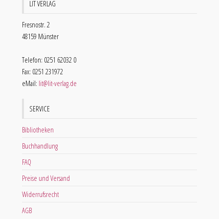
LIT VERLAG
Fresnostr. 2
48159 Münster
Telefon: 0251 62032 0
Fax: 0251 231972
eMail:
lit@lit-verlag.de
SERVICE
Bibliotheken
Buchhandlung
FAQ
Preise und Versand
Widerrufsrecht
AGB