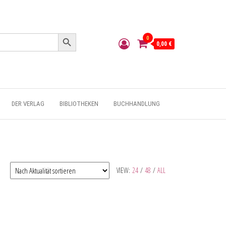
Search Button
0
0,00 €
DER VERLAG
BIBLIOTHEKEN
BUCHHANDLUNG
VIEW:
24
/
48
/
ALL