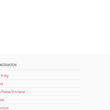
INFORMATION
 Verlag
sse
s/Praktika/Volontariat
takt
ressum