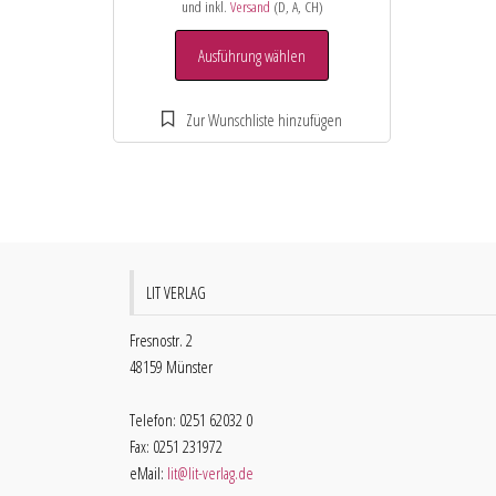
und inkl.
Versand
(D, A, CH)
Ausführung wählen
LIT VERLAG
Fresnostr. 2
48159 Münster
Telefon: 0251 62032 0
Fax: 0251 231972
eMail:
lit@lit-verlag.de