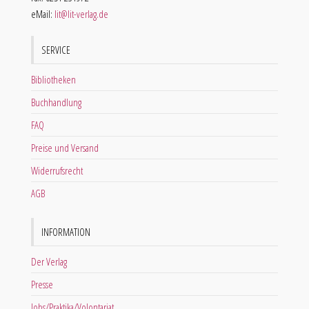
eMail:
lit@lit-verlag.de
SERVICE
Bibliotheken
Buchhandlung
FAQ
Preise und Versand
Widerrufsrecht
AGB
INFORMATION
Der Verlag
Presse
Jobs/Praktika/Volontariat