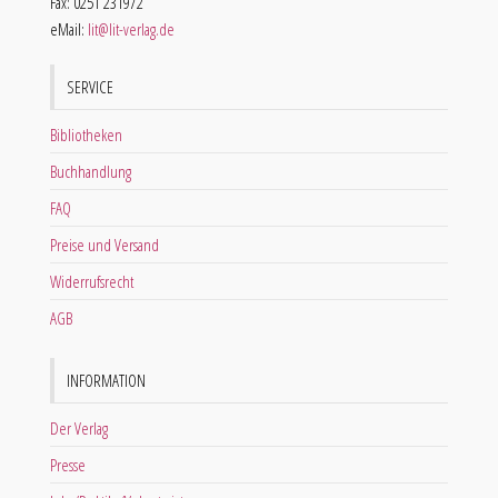
Fax: 0251 231972
eMail:
lit@lit-verlag.de
SERVICE
Bibliotheken
Buchhandlung
FAQ
Preise und Versand
Widerrufsrecht
AGB
INFORMATION
Der Verlag
Presse