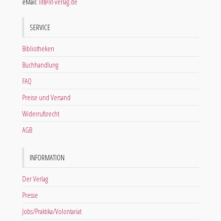
eMail:
lit@lit-verlag.de
SERVICE
Bibliotheken
Buchhandlung
FAQ
Preise und Versand
Widerrufsrecht
AGB
INFORMATION
Der Verlag
Presse
Jobs/Praktika/Volontariat