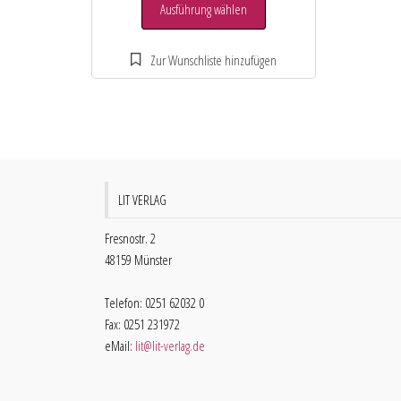
Ausführung wählen
LIT VERLAG
Fresnostr. 2
48159 Münster
Telefon: 0251 62032 0
Fax: 0251 231972
eMail:
lit@lit-verlag.de