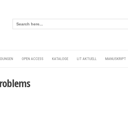
Search
for:
LDUNGEN
OPEN ACCESS
KATALOGE
LIT AKTUELL
MANUSKRIPT
Problems