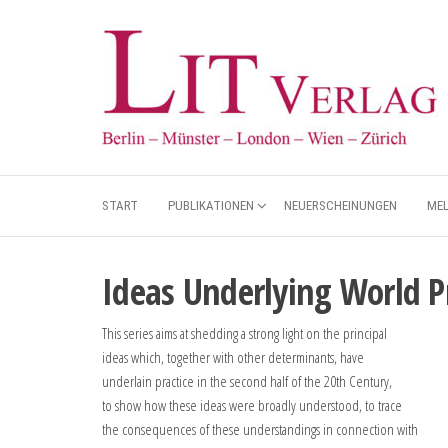
START
PUBLIKATIONEN
NEUERSCHEINUNGEN
ME
Ideas Underlying World 
This series aims at shedding a strong light on the principal
ideas which, together with other determinants, have
underlain practice in the second half of the 20th Century,
to show how these ideas were broadly understood, to trace
the consequences of these understandings in connection with