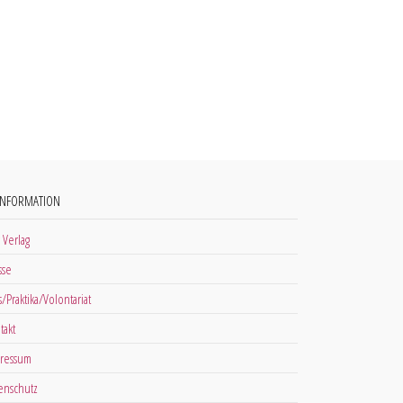
INFORMATION
 Verlag
sse
s/Praktika/Volontariat
takt
ressum
enschutz