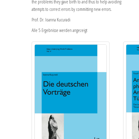
the problems they gave birth to and thus to help avoiding
attempts to correct errors by committing new errors.
Prof. Dr. Ioanna Kucuradi
Alle 5 Ergebnisse werden angezeigt