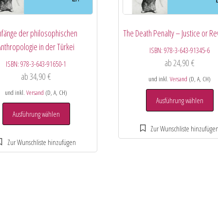
nfänge der philosophischen
The Death Penalty – Justice or R
Anthropologie in der Türkei
ISBN:
978-3-643-91345-6
ab
24,90
€
ISBN:
978-3-643-91650-1
ab
34,90
€
und inkl.
Versand
(D, A, CH)
und inkl.
Versand
(D, A, CH)
Ausführung wählen
Ausführung wählen