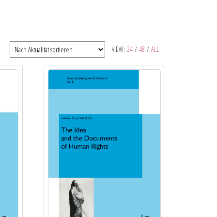
VIEW:
24
/
48
/
ALL