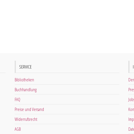
SERVICE
Bibliotheken
Der
Buchhandlung
Pre
FAQ
Job
Preise und Versand
Kon
Widerrufsrecht
Imp
AGB
Dat