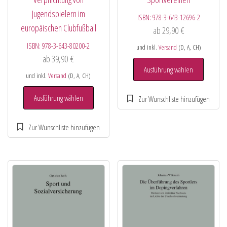
Jugendspielern im
ISBN:
978-3-643-12696-2
europäischen Clubfußball
ab
29,90
€
ISBN:
978-3-643-80200-2
und inkl.
Versand
(D, A, CH)
ab
39,90
€
Ausführung wählen
und inkl.
Versand
(D, A, CH)
Ausführung wählen