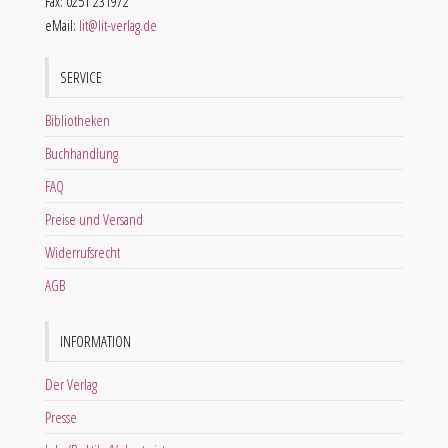
Fax: 0251 231972
eMail:
lit@lit-verlag.de
SERVICE
Bibliotheken
Buchhandlung
FAQ
Preise und Versand
Widerrufsrecht
AGB
INFORMATION
Der Verlag
Presse