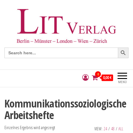
Search Button
Search
for:
0
0,00 €
MENÜ
Kommunikationssoziologische
Arbeitshefte
Einzelnes Ergebnis wird angezeigt
VIEW:
24
/
48
/
ALL