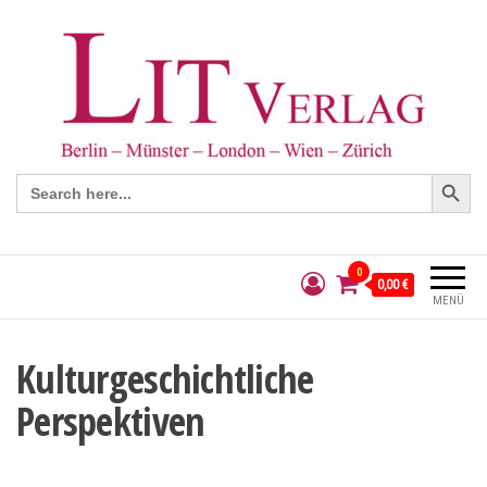
Search Button
Search
for:
0
0,00 €
MENÜ
Kulturgeschichtliche
Perspektiven