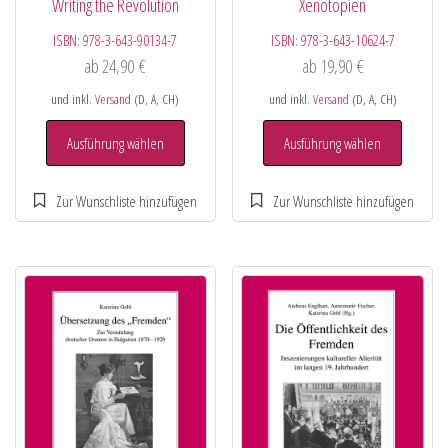
Writing the Revolution
Xenotopien
ISBN:
978-3-643-90134-7
ISBN:
978-3-643-10624-7
ab
24,90
€
ab
19,90
€
und inkl.
Versand
(D, A, CH)
und inkl.
Versand
(D, A, CH)
Ausführung wählen
Ausführung wählen