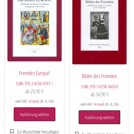
Fremdes Europa?
Bilder des Fremden
ISBN:
978-3-8258-0793-1
ISBN:
978-3-8258-0426-8
ab
29,90
€
ab
34,90
€
und inkl.
Versand
(D, A, CH)
und inkl.
Versand
(D, A, CH)
Ausführung wählen
Ausführung wählen