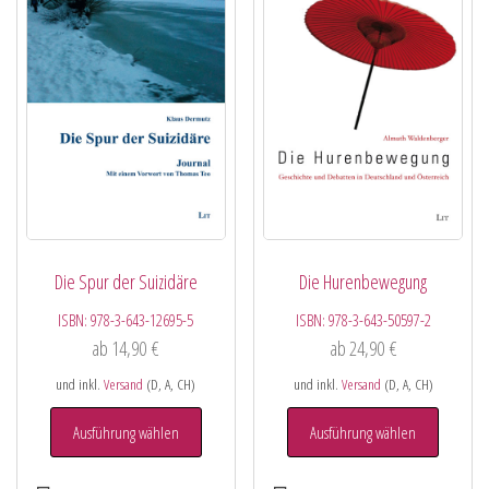
Die Spur der Suizidäre
Die Hurenbewegung
ISBN:
978-3-643-12695-5
ISBN:
978-3-643-50597-2
ab
14,90
€
ab
24,90
€
und inkl.
Versand
(D, A, CH)
und inkl.
Versand
(D, A, CH)
Ausführung wählen
Ausführung wählen