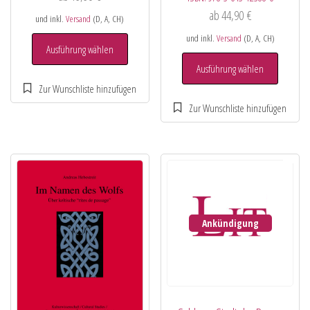
ab
44,90
€
und inkl.
Versand
(D, A, CH)
und inkl.
Versand
(D, A, CH)
Ausführung wählen
Ausführung wählen
Ankündigung