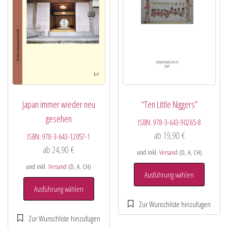
Japan immer wieder neu
“Ten Little Niggers”
gesehen
ISBN:
978-3-643-90265-8
ab
19,90
€
ISBN:
978-3-643-12057-1
ab
24,90
€
und inkl.
Versand
(D, A, CH)
und inkl.
Versand
(D, A, CH)
Ausführung wählen
Ausführung wählen