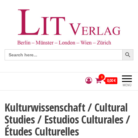
Search Button
Search
for:
0
0,00 €
MENÜ
Kulturwissenschaft / Cultural
Studies / Estudios Culturales /
Études Culturelles