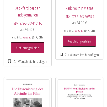
Das Pferd bei den
Park Youth in Vienna
Indogermanen
ISBN:
978-3-643-50253-7
ab
24,90
€
ISBN:
978-3-643-11014-5
ab
24,90
€
und inkl.
Versand
(D, A, CH)
und inkl.
Versand
(D, A, CH)
Ausführung wählen
Ausführung wählen