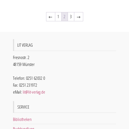
←
1
2
3
→
LIT VERLAG
Fresnostr. 2
48159 Münster
Telefon: 0251 62032 0
Fax: 0251 231972
eMail:
lit@lit-verlag.de
SERVICE
Bibliotheken
Buchhandlung