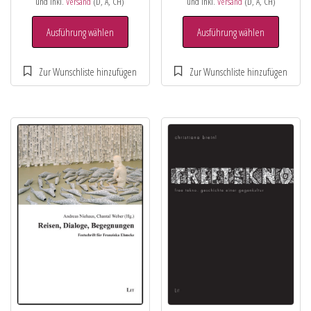
und inkl.
Versand
(D, A, CH)
und inkl.
Versand
(D, A, CH)
Ausführung wählen
Ausführung wählen