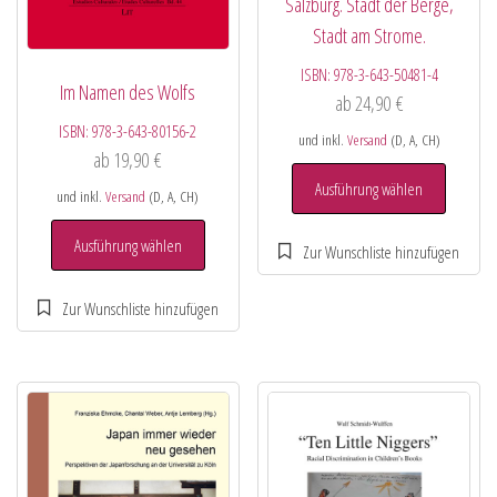
Salzburg. Stadt der Berge,
Stadt am Strome.
ISBN:
978-3-643-50481-4
Im Namen des Wolfs
ab
24,90
€
ISBN:
978-3-643-80156-2
und inkl.
Versand
(D, A, CH)
ab
19,90
€
Ausführung wählen
und inkl.
Versand
(D, A, CH)
Ausführung wählen