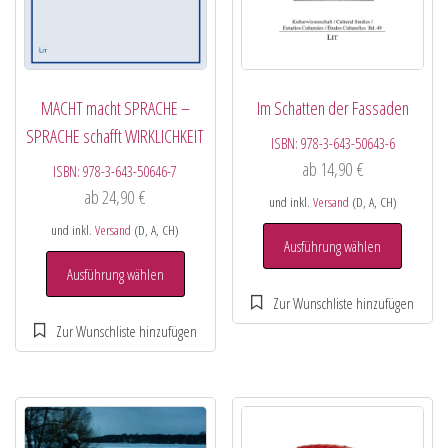
MACHT macht SPRACHE –
Im Schatten der Fassaden
SPRACHE schafft WIRKLICHKEIT
ISBN:
978-3-643-50643-6
ab
14,90
€
ISBN:
978-3-643-50646-7
ab
24,90
€
und inkl.
Versand
(D, A, CH)
und inkl.
Versand
(D, A, CH)
Ausführung wählen
Ausführung wählen