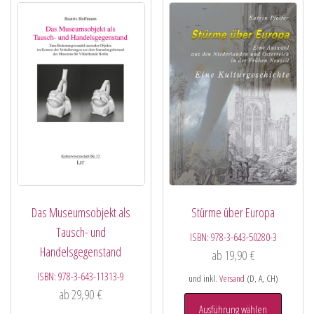
Das Museumsobjekt als
Stürme über Europa
Tausch- und
ISBN:
978-3-643-50280-3
Handelsgegenstand
ab
19,90
€
ISBN:
978-3-643-11313-9
und inkl.
Versand
(D, A, CH)
ab
29,90
€
Ausführung wählen