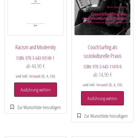
Racism and Modernity
CouchSurfing als
soziokulturelle Praxis
ISBN:
978-3-643-90149-1
ab
44,90
€
ISBN:
978-3-643-11419-8
ab
14,90
€
und inkl.
Versand
(D, A, CH)
und inkl.
Versand
(D, A, CH)
Ausführung wählen
Ausführung wählen