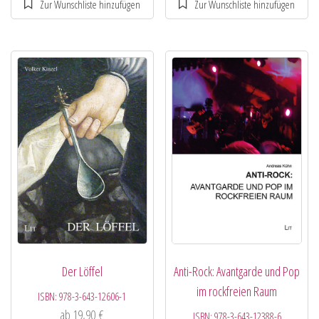
Der Löffel
Anti-Rock: Avantgarde und Pop
im rockfreien Raum
ISBN:
978-3-643-12606-1
ab
19,90
€
ISBN:
978-3-643-12388-6