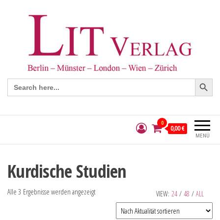
Search Button
Search
for:
0
0,00 €
MENÜ
Kurdische Studien
Alle 3 Ergebnisse werden angezeigt
VIEW:
24
/
48
/
ALL