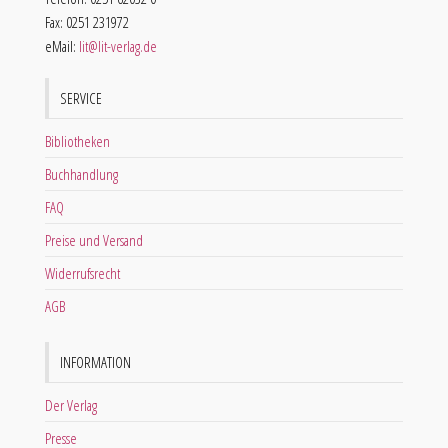
Fax: 0251 231972
eMail:
lit@lit-verlag.de
SERVICE
Bibliotheken
Buchhandlung
FAQ
Preise und Versand
Widerrufsrecht
AGB
INFORMATION
Der Verlag
Presse