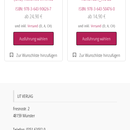
ISBN:
978-3-643-90626-7
ISBN:
978-3-643-50476-0
ab
24,90
€
ab
14,90
€
und inkl.
Versand
(D, A, CH)
und inkl.
Versand
(D, A, CH)
Ausführung wählen
Ausführung wählen
LIT VERLAG
Fresnostr. 2
48159 Münster
Telefon: 0251 62032 0