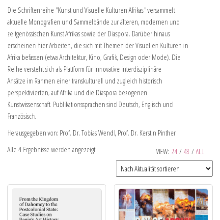
Die Schriftenreihe "Kunst und Visuelle Kulturen Afrikas" versammelt
aktuelle Monografien und Sammelbände zur älteren, modernen und
zeitgenössischen Kunst Afrikas sowie der Diaspora. Darüber hinaus
erscheinen hier Arbeiten, die sich mit Themen der Visuellen Kulturen in
Afrika befassen (etwa Architektur, Kino, Grafik, Design oder Mode). Die
Reihe versteht sich als Plattform für innovative interdisziplinäre
Ansätze im Rahmen einer transkulturell und zugleich historisch
perspektivierten, auf Afrika und die Diaspora bezogenen
Kunstwissenschaft. Publikationssprachen sind Deutsch, Englisch und
Französisch.
Herausgegeben von: Prof. Dr. Tobias Wendl, Prof. Dr. Kerstin Pinther
Alle 4 Ergebnisse werden angezeigt
VIEW:
24
/
48
/
ALL