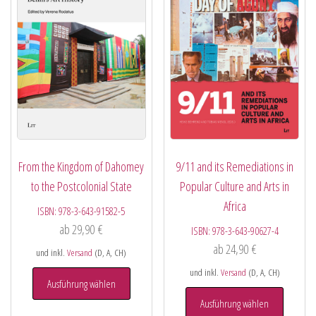
From the Kingdom of Dahomey
9/11 and its Remediations in
to the Postcolonial State
Popular Culture and Arts in
Africa
ISBN:
978-3-643-91582-5
ab
29,90
€
ISBN:
978-3-643-90627-4
ab
24,90
€
und inkl.
Versand
(D, A, CH)
und inkl.
Versand
(D, A, CH)
Ausführung wählen
Ausführung wählen