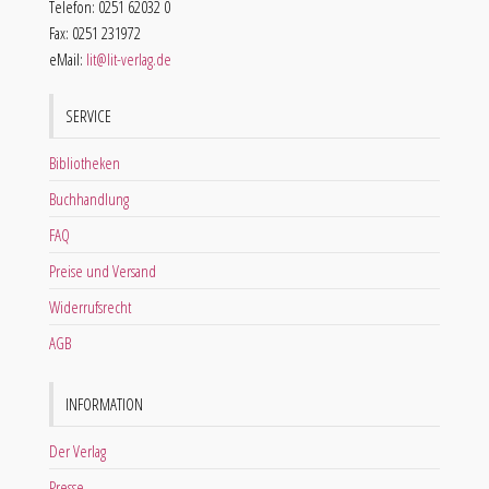
Telefon: 0251 62032 0
Fax: 0251 231972
eMail:
lit@lit-verlag.de
SERVICE
Bibliotheken
Buchhandlung
FAQ
Preise und Versand
Widerrufsrecht
AGB
INFORMATION
Der Verlag
Presse