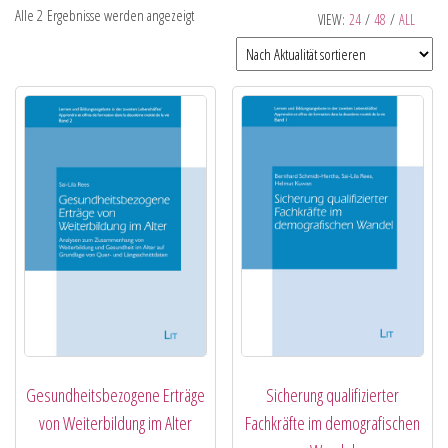
Alle 2 Ergebnisse werden angezeigt
VIEW:
24
/
48
/
ALL
Gesundheitsbezogene Erträge
Sicherung qualifizierter
von Weiterbildung im Alter
Fachkräfte im demografischen