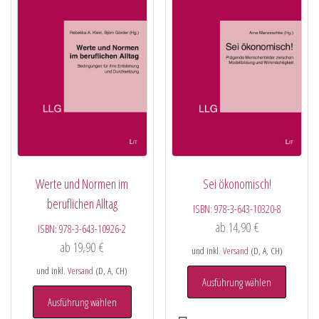
Werte und Normen im
Sei ökonomisch!
beruflichen Alltag
ISBN:
978-3-643-10320-8
ab
14,90
€
ISBN:
978-3-643-10926-2
ab
19,90
€
und inkl.
Versand
(D, A, CH)
und inkl.
Versand
(D, A, CH)
Ausführung wählen
Ausführung wählen