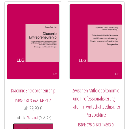
Diaconic Entrepreneurship
Zwischen Mitleidsökonomie
und Professionalisierung –
ISBN:
978-3-643-14853-7
Tafeln in wirtschaftsethischer
ab
29,90
€
Perspektive
und inkl.
Versand
(D, A, CH)
ISBN:
978-3-643-14693-9