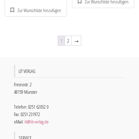
1
2
→
LIT VERLAG
Fresnostr. 2
48159 Münster
Telefon: 0251 62032 0
Fax: 0251 231972
eMail:
lit@lit-verlag.de
SERVICE