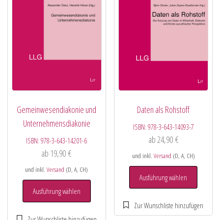
Gemeinwesendiakonie und
Daten als Rohstoff
Unternehmensdiakonie
ISBN:
978-3-643-14093-7
ab
24,90
€
ISBN:
978-3-643-14201-6
ab
19,90
€
und inkl.
Versand
(D, A, CH)
und inkl.
Versand
(D, A, CH)
Ausführung wählen
Ausführung wählen