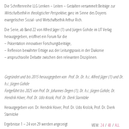
Die Schriftenreihe LLG Lenken – Leiten – Gestalten versammelt Beiträge zur
Wirtschaftsethik
in
theologischer Perspektive
, ganz im Sinne des Doyens
evangelischer Sozial- und Wirtschaftsethik Arthur Rich.
Die Serie, ab Band 22 von Alfred Jäger (†) und Jürgen Gohde im LIT Verlag
herausgegeben, eröffnet ein Forum für die
– Präsentation innovativer Forschungsbeiträge,
– Reflexion bewährter Erträge aus der Leitungspraxis in der Diakonie
– anspruchsvolle Debatte zwischen den relevanten Disziplinen.
Gegründet und bis 2015 herausgegeben von Prof. Dr. Dr. h.c. Alfred Jäger (†) und Dr.
h.c. Jürgen Gohde
Fortgeführt bis 2025 von Prof. Dr. Johannes Degen (†), Dr. h.c. Jürgen Gohde, Dr.
Hendrik Höver, Prof. Dr. Udo Krozik, Prof. Dr. Dierk Starnitzke
Herausgegeben von: Dr. Hendrik Höver, Prof. Dr. Udo Krolzik, Prof. Dr. Dierk
Starnitzke
Ergebnisse 1 – 24 von 29 werden angezeigt
VIEW:
24
/
48
/
ALL