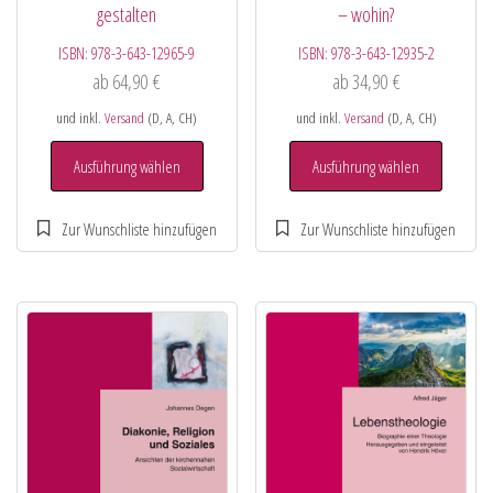
gestalten
– wohin?
ISBN:
978-3-643-12965-9
ISBN:
978-3-643-12935-2
ab
64,90
€
ab
34,90
€
und inkl.
Versand
(D, A, CH)
und inkl.
Versand
(D, A, CH)
Ausführung wählen
Ausführung wählen