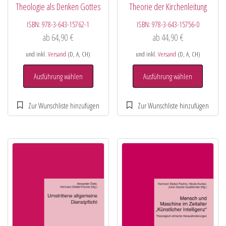
Theologie als Denken Gottes
Theorie der Kirchenleitung
ISBN:
978-3-643-15762-1
ISBN:
978-3-643-15756-0
ab
64,90
€
ab
44,90
€
und inkl.
Versand
(D, A, CH)
und inkl.
Versand
(D, A, CH)
Ausführung wählen
Ausführung wählen