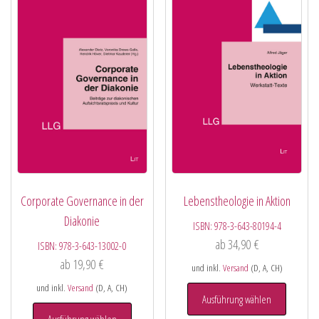
Corporate Governance in der
Lebenstheologie in Aktion
Diakonie
ISBN:
978-3-643-80194-4
ab
34,90
€
ISBN:
978-3-643-13002-0
ab
19,90
€
und inkl.
Versand
(D, A, CH)
und inkl.
Versand
(D, A, CH)
Ausführung wählen