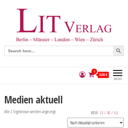
Search Button
Search
for:
0
0,00 €
MENÜ
Medien aktuell
Alle 2 Ergebnisse werden angezeigt
VIEW:
24
/
48
/
ALL