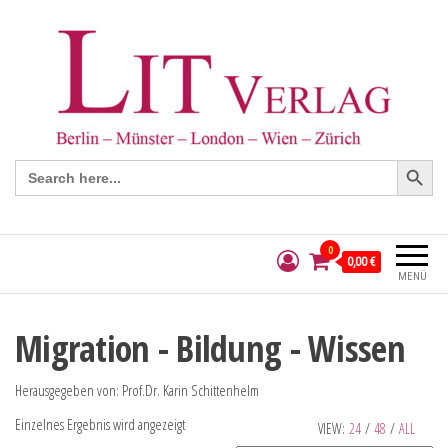
Search Button
Search
for:
0
0,00 €
MENÜ
Migration - Bildung - Wissen
Herausgegeben von: Prof.Dr. Karin Schittenhelm
Einzelnes Ergebnis wird angezeigt
VIEW:
24
/
48
/
ALL