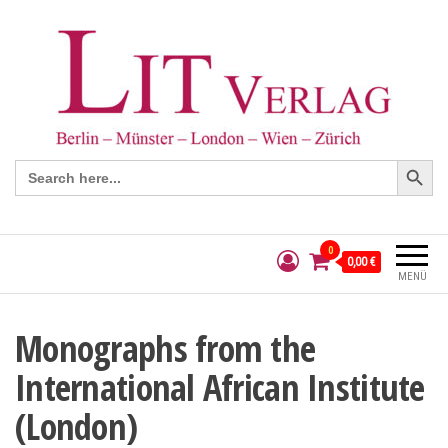
Search Button
Search
for:
0
0,00 €
MENÜ
Monographs from the
International African Institute
(London)