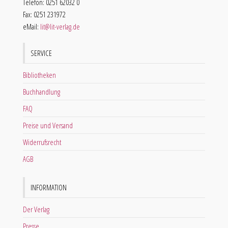
Telefon: 0251 62032 0
Fax: 0251 231972
eMail:
lit@lit-verlag.de
SERVICE
Bibliotheken
Buchhandlung
FAQ
Preise und Versand
Widerrufsrecht
AGB
INFORMATION
Der Verlag
Presse