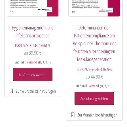
Hygienemanagement und
Determinanten der
Infektionsprävention
Patientencompliance am
Beispiel der Therapie der
ISBN:
978-3-643-13661-9
feuchten altersbedingten
ab
39,90
€
Makuladegeneration
und inkl.
Versand
(D, A, CH)
ISBN:
978-3-643-13659-6
Ausführung wählen
ab
44,90
€
und inkl.
Versand
(D, A, CH)
Ausführung wählen