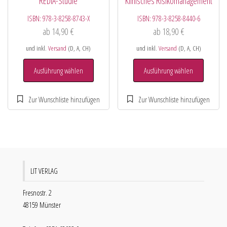
REDIA-Studie
Klinisches Risikomanagement
ISBN:
978-3-8258-8743-X
ISBN:
978-3-8258-8440-6
ab
14,90
€
ab
18,90
€
und inkl.
Versand
(D, A, CH)
und inkl.
Versand
(D, A, CH)
Ausführung wählen
Ausführung wählen
LIT VERLAG
Fresnostr. 2
48159 Münster