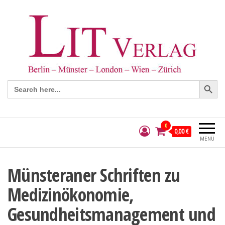
Search Button
Search
for:
0
0,00 €
MENÜ
Münsteraner Schriften zu
Medizinökonomie,
Gesundheitsmanagement und